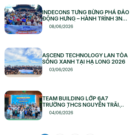
INDECONS TƯNG BỪNG PHÁ ĐẢO
ĐÔNG HƯNG – HÀNH TRÌNH 3N2Đ
ĐẦY CẢM XÚC
08/06/2026
ASCEND TECHNOLOGY LAN TỎA
SỐNG XANH TẠI HẠ LONG 2026
03/06/2026
TEAM BUILDING LỚP 6A7
TRƯỜNG THCS NGUYỄN TRÃI
2026 – HẾT MÌNH VÀ ĐOÀN KẾT
04/06/2026