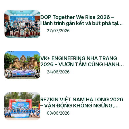
DOP Together We Rise 2026 –
Hành trình gắn kết và bứt phá tại
Cửa Lò
27/07/2026
VK+ ENGINEERING NHA TRANG
2026 – VƯƠN TẦM CÙNG HẠNH
PHÚC
24/06/2026
REZKIN VIỆT NAM HẠ LONG 2026
– VẬN ĐỘNG KHÔNG NGỪNG,
BỨT PHÁ VƯƠN XA
03/06/2026