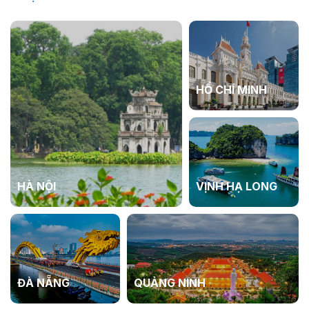
HỒ CHÍ MINH
HÀ NỘI
VỊNH HẠ LONG
ĐÀ NẴNG
QUẢNG NINH