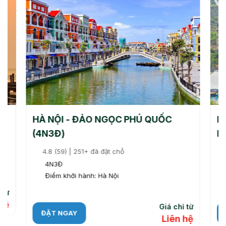
HÀ NỘI - ĐẢO NGỌC PHÚ QUỐC
Hà
(4N3Đ)
Hà
4.8 (59) | 251+ đã đặt chỗ
4N3Đ
Điểm khởi hành: Hà Nội
 từ
 hệ
Giá chỉ từ
ĐẶT NGAY
Liên hệ