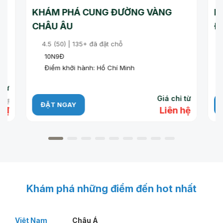
ÚC
KHÁM PHÁ CUNG ĐƯỜNG VÀNG
H
CHÂU ÂU
Đ
Q
4.5 (50) | 135+ đã đặt chỗ
10N9Đ
Điểm khởi hành: Hồ Chí Minh
 từ
Giá chỉ từ
0 ₫
ĐẶT NGAY
 ₫
Liên hệ
Khám phá những điểm đến hot nhất
Việt Nam
Châu Á