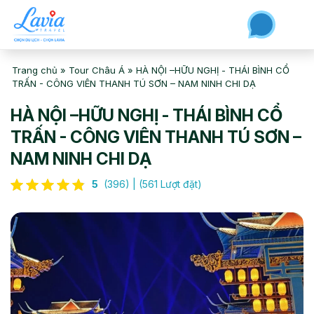
Trang chủ
»
Tour Châu Á
»
HÀ NỘI –HỮU NGHỊ - THÁI BÌNH CỔ
TRẤN - CÔNG VIÊN THANH TÚ SƠN – NAM NINH CHI DẠ
HÀ NỘI –HỮU NGHỊ - THÁI BÌNH CỔ
TRẤN - CÔNG VIÊN THANH TÚ SƠN –
NAM NINH CHI DẠ
5
(396) | (561 Lượt đặt)