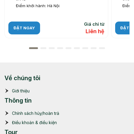
Điểm khởi hành: Hà Nội
Điểm k
Giá chỉ từ
ĐẶT NGAY
ĐẶT N
Liên hệ
Về chúng tôi
Giới thiệu
Thông tin
Chính sách hủy/hoàn trả
Điều khoản & điều kiện
Tour