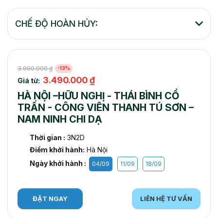
CHẾ ĐỘ HOÀN HỦY:
3.990.000 ₫
-13%
3.490.000 ₫
Giá từ:
HÀ NỘI –HỮU NGHỊ - THÁI BÌNH CỔ
TRẤN - CÔNG VIÊN THANH TÚ SƠN –
NAM NINH CHI DẠ
Thời gian :
3N2D
Điểm khởi hành:
Hà Nội
Ngày khởi hành :
04/09
11/09
18/09
ĐẶT NGAY
LIÊN HỆ TƯ VẤN