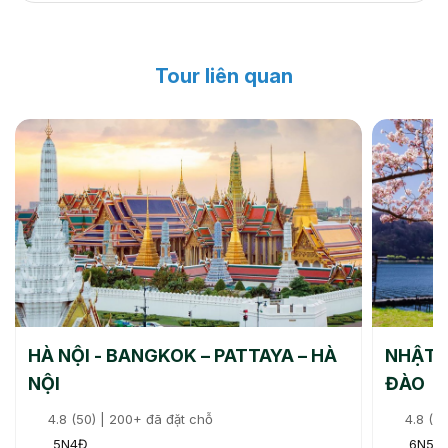
Tour liên quan
HÀ NỘI - BANGKOK – PATTAYA – HÀ
NHẬT 
NỘI
ĐÀO
4.8 (50) | 200+ đã đặt chỗ
4.8 (10
5N4Đ
6N5Đ