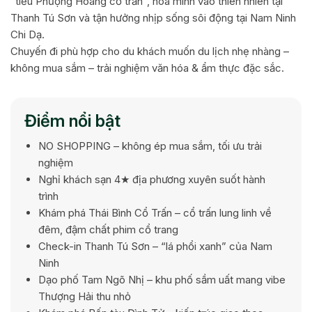
“tiểu Phượng Hoàng cổ trấn”, hòa mình vào thiên nhiên tại
Thanh Tú Sơn và tận hưởng nhịp sống sôi động tại Nam Ninh
Chi Dạ.
Chuyến đi phù hợp cho du khách muốn du lịch nhẹ nhàng –
không mua sắm – trải nghiệm văn hóa & ẩm thực đặc sắc.
Điểm nổi bật
NO SHOPPING – không ép mua sắm, tối ưu trải
nghiệm
Nghỉ khách sạn 4★ địa phương xuyên suốt hành
trình
Khám phá Thái Bình Cổ Trấn – cổ trấn lung linh về
đêm, đậm chất phim cổ trang
Check-in Thanh Tú Sơn – “lá phổi xanh” của Nam
Ninh
Dạo phố Tam Ngõ Nhị – khu phố sầm uất mang vibe
Thượng Hải thu nhỏ