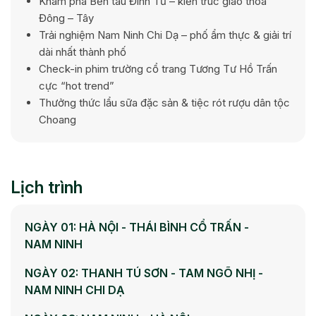
Khám phá Bến tàu Đình Tử – kiến trúc giao thoa
Đông – Tây
Trải nghiệm Nam Ninh Chi Dạ – phố ẩm thực & giải trí
dài nhất thành phố
Check-in phim trường cổ trang Tương Tư Hồ Trấn
cực “hot trend”
Thưởng thức lẩu sữa đặc sản & tiệc rót rượu dân tộc
Choang
Lịch trình
NGÀY 01: HÀ NỘI - THÁI BÌNH CỔ TRẤN -
NAM NINH
NGÀY 02: THANH TÚ SƠN - TAM NGÕ NHỊ -
NAM NINH CHI DẠ