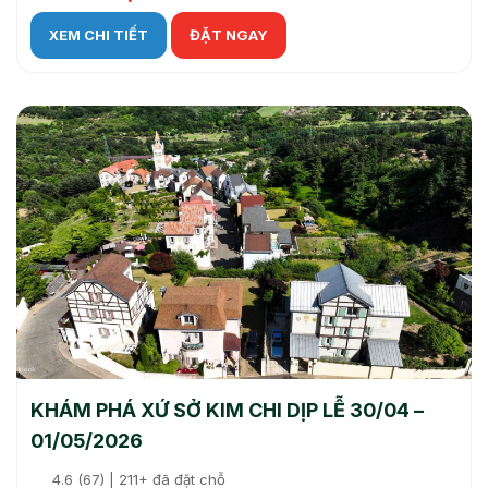
XEM CHI TIẾT
ĐẶT NGAY
KHÁM PHÁ XỨ SỞ KIM CHI DỊP LỄ 30/04 –
01/05/2026
4.6 (67) | 211+ đã đặt chỗ