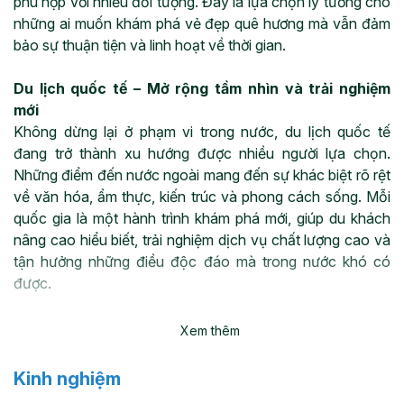
phù hợp với nhiều đối tượng. Đây là lựa chọn lý tưởng cho
những ai muốn khám phá vẻ đẹp quê hương mà vẫn đảm
bảo sự thuận tiện và linh hoạt về thời gian.
Du lịch quốc tế – Mở rộng tầm nhìn và trải nghiệm
mới
Không dừng lại ở phạm vi trong nước, du lịch quốc tế
đang trở thành xu hướng được nhiều người lựa chọn.
Những điểm đến nước ngoài mang đến sự khác biệt rõ rệt
về văn hóa, ẩm thực, kiến trúc và phong cách sống. Mỗi
quốc gia là một hành trình khám phá mới, giúp du khách
nâng cao hiểu biết, trải nghiệm dịch vụ chất lượng cao và
tận hưởng những điều độc đáo mà trong nước khó có
được.
Lợi ích của du lịch – Không chỉ là nghỉ dưỡng
Xem thêm
Du lịch không chỉ giúp giảm căng thẳng mà còn góp phần
cải thiện sức khỏe tinh thần và thể chất. Bên cạnh đó,
Kinh nghiệm
việc tiếp xúc với môi trường mới còn kích thích sự sáng