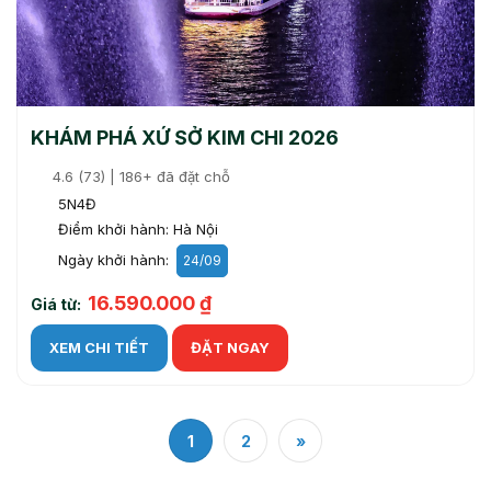
KHÁM PHÁ XỨ SỞ KIM CHI 2026
4.6 (73) | 186+ đã đặt chỗ
5N4Đ
Điểm khởi hành: Hà Nội
Ngày khởi hành:
24/09
16.590.000 ₫
Giá từ:
XEM CHI TIẾT
ĐẶT NGAY
1
2
»