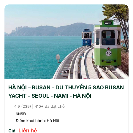
HÀ NỘI – BUSAN – DU THUYỀN 5 SAO BUSAN
YACHT - SEOUL - NAMI - HÀ NỘI
4.9 (239) | 410+ đã đặt chỗ
6N5Đ
Điểm khởi hành: Hà Nội
Liên hệ
Giá: