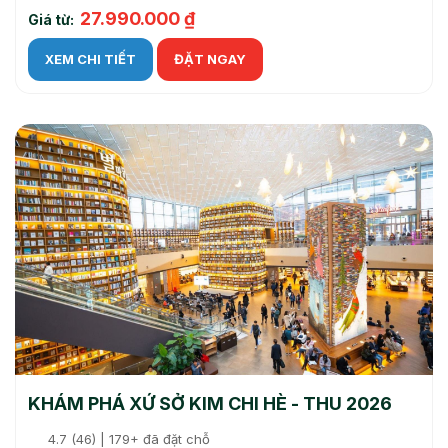
27.990.000 ₫
Giá từ:
XEM CHI TIẾT
ĐẶT NGAY
KHÁM PHÁ XỨ SỞ KIM CHI HÈ - THU 2026
4.7 (46) | 179+ đã đặt chỗ