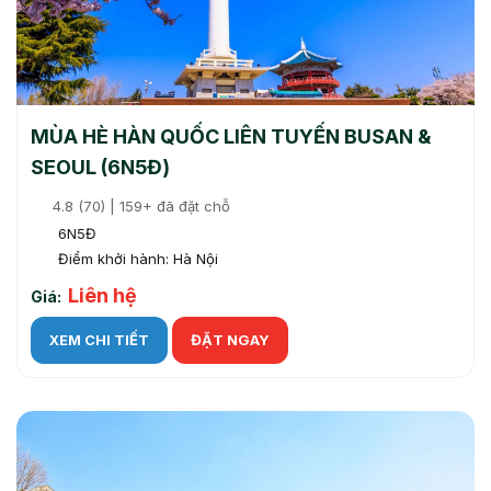
MÙA HÈ HÀN QUỐC LIÊN TUYẾN BUSAN &
SEOUL (6N5Đ)
4.8 (70) | 159+ đã đặt chỗ
6N5Đ
Điểm khởi hành: Hà Nội
Liên hệ
Giá:
XEM CHI TIẾT
ĐẶT NGAY