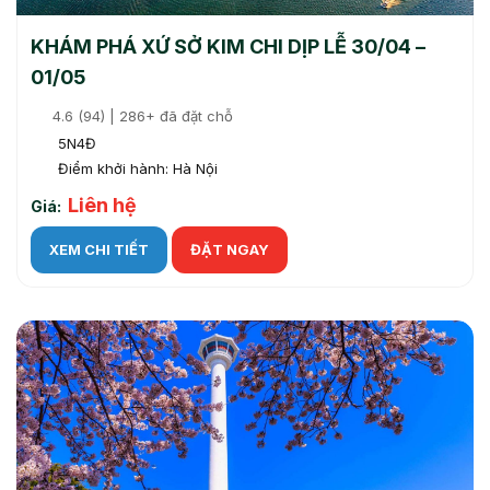
KHÁM PHÁ XỨ SỞ KIM CHI DỊP LỄ 30/04 –
01/05
4.6 (94) | 286+ đã đặt chỗ
5N4Đ
Điểm khởi hành: Hà Nội
Liên hệ
Giá:
XEM CHI TIẾT
ĐẶT NGAY