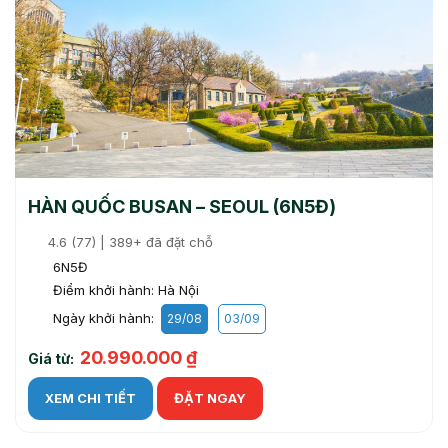
HÀN QUỐC BUSAN – SEOUL (6N5Đ)
4.6 (77) | 389+ đã đặt chỗ
6N5Đ
Điểm khởi hành: Hà Nội
Ngày khởi hành:
29/08
03/09
20.990.000 ₫
Giá từ:
XEM CHI TIẾT
ĐẶT NGAY